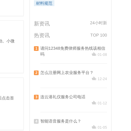
材料规范
24小时新
新资讯
热资讯
TOP 100
动。小微
请问12348免费律师服务热线该相信
1
吗
01-08
怎么注册网上农业服务平台？
2
12-24
代理记账
商标注册
餐饮服务三大证照
连云港礼仪服务公司电话
3
然后点击首
01-12
新用户劲减588
审核不过全额退款
入驻外卖平台必备
先注册领券再消费哦！
省事省心省时间
特惠办证倒计时
智能语音服务是什么？
4
01-05