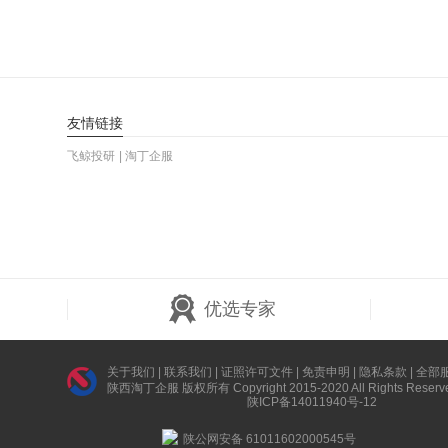
友情链接
飞鲸投研
淘丁企服
优选专家
关于我们
|
联系我们
|
证照许可文件
|
免责申明
|
隐私条款
|
全部
陕西淘丁企服 版权所有 Copyright 2015-2020 All Rights Reserv
陕ICP备14011940号-12
陕公网安备 61011602000545号