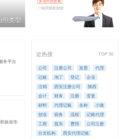
多项特惠套餐
一站式轻松创业
组织类型
近热搜
TOP 30
服务平台
公司
注册公司
发票
代理
记账
淘丁
登记
企业
注销
西安注册公司
陕西
会计
财务
注册
变更
材料
代理记账
名称
小微
创业
税务
流程
记账代理
和旅游等;
工商
股东
费用
公司注册
分支机构
西安代理记账